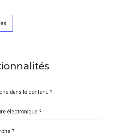
tés
tionnalités
rche dans le contenu ?
ure électronique ?
rche ?