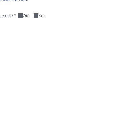
é utile ?
Oui
Non