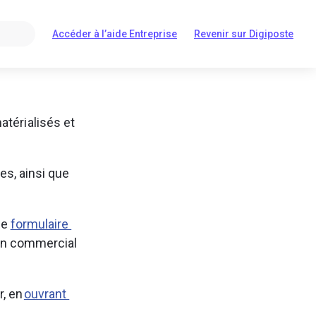
Accéder à l’aide Entreprise
Revenir sur Digiposte
S'ouvre
S'ouvre
dans
dans
un
un
nouvel
nouvel
onglet
onglet
térialisés et 
es, ainsi que 
e 
formulaire 
 un commercial 
, en 
ouvrant 