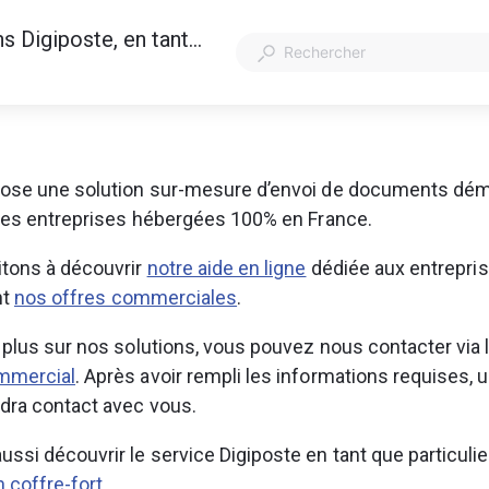
Comment dématérialiser des documents dans Digiposte, en tant qu'entreprise ?
pose une solution sur-mesure d’envoi de documents déma
 les entreprises hébergées 100% en France.  
tons à découvrir 
notre aide en ligne
 dédiée aux entrepris
t 
nos offres commerciales
. 
 plus sur nos solutions, vous pouvez nous contacter via l
mmercial
. Après avoir rempli les informations requises,
dra contact avec vous. 
ssi découvrir le service Digiposte en tant que particulier
 coffre-fort
.