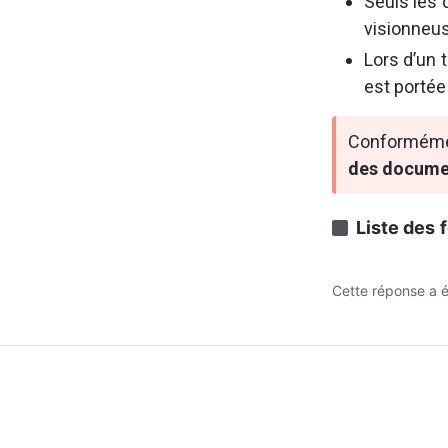
Seuls les
visionneus
Lors d’un 
est portée
Conformément
des documen
Liste des 
Cette réponse a ét