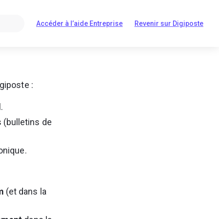
Accéder à l’aide Entreprise
Revenir sur Digiposte
S'ouvre
S'ouvre
dans
dans
un
un
nouvel
nouvel
onglet
onglet
giposte :
.
(bulletins de 
onique.
m
 (et dans la 