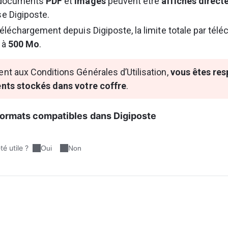
 documents 
PDF
 et 
images
 peuvent être 
affichés direc
e Digiposte.
téléchargement depuis Digiposte, la limite totale par tél
 à 
500 Mo
.
 aux Conditions Générales d’Utilisation, 
vous êtes res
ts stockés dans votre coffre
.
formats compatibles dans Digiposte
é utile ?
Oui
Non