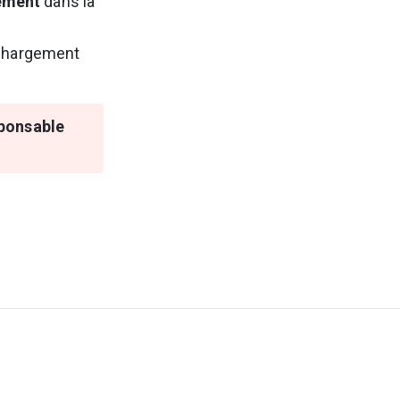
tement
 dans la 
échargement 
ponsable 